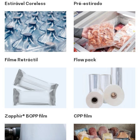
Estirável Coreless
Pré-estirado
Filme Retráctil
Flow pack
Zapphir® BOPP film
CPP film