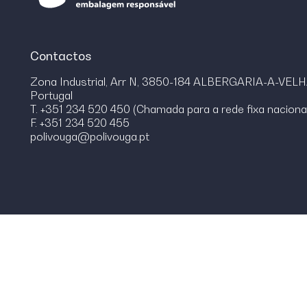
Contactos
Zona Industrial, Arr N, 3850-184 ALBERGARIA-A-VEL
Portugal
T. +351 234 520 450 (Chamada para a rede fixa naciona
F. +351 234 520 455
polivouga@polivouga.pt
© Polivouga 2026.
Todos os direitos reservados