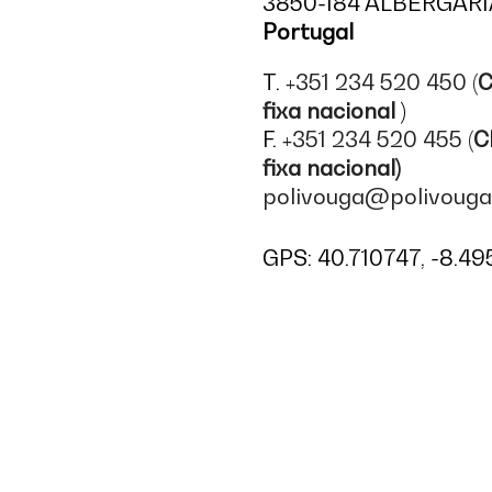
3850-184 ALBERGAR
Portugal
T.
+351 234 520 450 (
C
fixa nacional
)
F.
+351 234 520 455 (
C
fixa nacional)
polivouga@polivouga
GPS: 40.710747, -8.4