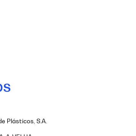
os
de Plásticos, S.A.
N