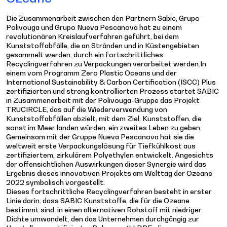
Die Zusammenarbeit zwischen den Partnern Sabic, Grupo
Polivouga und Grupo Nueva Pescanova hat zu einem
revolutionären Kreislaufverfahren geführt, bei dem
Kunststoffabfälle, die an Stränden und in Küstengebieten
gesammelt werden, durch ein fortschrittliches
Recyclingverfahren zu Verpackungen verarbeitet werden.In
einem vom Programm Zero Plastic Oceans und der
International Sustainability & Carbon Certification (ISCC) Plus
zertifizierten und streng kontrollierten Prozess startet SABIC
in Zusammenarbeit mit der Polivouga-Gruppe das Projekt
TRUCIRCLE, das auf die Wiederverwendung von
Kunststoffabfällen abzielt, mit dem Ziel, Kunststoffen, die
sonst im Meer landen würden, ein zweites Leben zu geben.
Gemeinsam mit der Gruppe Nueva Pescanova hat sie die
weltweit erste Verpackungslösung für Tiefkühlkost aus
zertifiziertem, zirkulärem Polyethylen entwickelt. Angesichts
der offensichtlichen Auswirkungen dieser Synergie wird das
Ergebnis dieses innovativen Projekts am Welttag der Ozeane
2022 symbolisch vorgestellt.
Dieses fortschrittliche Recyclingverfahren besteht in erster
Linie darin, dass SABIC Kunststoffe, die für die Ozeane
bestimmt sind, in einen alternativen Rohstoff mit niedriger
Dichte umwandelt, den das Unternehmen durchgängig zur