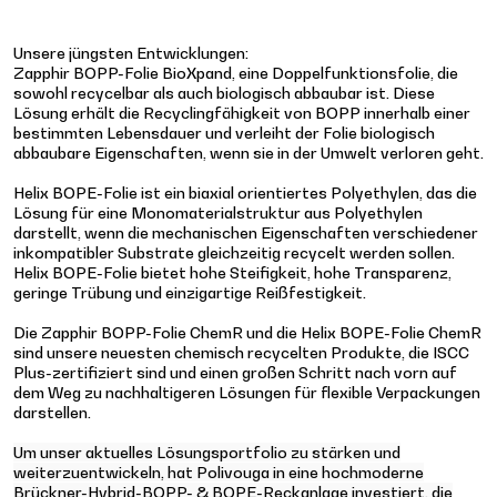
Unsere jüngsten Entwicklungen:
Zapphir BOPP-Folie BioXpand, eine Doppelfunktionsfolie, die
sowohl recycelbar als auch biologisch abbaubar ist. Diese
Lösung erhält die Recyclingfähigkeit von BOPP innerhalb einer
bestimmten Lebensdauer und verleiht der Folie biologisch
abbaubare Eigenschaften, wenn sie in der Umwelt verloren geht.
Helix BOPE-Folie ist ein biaxial orientiertes Polyethylen, das die
Lösung für eine Monomaterialstruktur aus Polyethylen
darstellt, wenn die mechanischen Eigenschaften verschiedener
inkompatibler Substrate gleichzeitig recycelt werden sollen.
Helix BOPE-Folie bietet hohe Steifigkeit, hohe Transparenz,
geringe Trübung und einzigartige Reißfestigkeit.
Die Zapphir BOPP-Folie ChemR und die Helix BOPE-Folie ChemR
sind unsere neuesten chemisch recycelten Produkte, die ISCC
Plus-zertifiziert sind und einen großen Schritt nach vorn auf
dem Weg zu nachhaltigeren Lösungen für flexible Verpackungen
darstellen.
Um unser aktuelles Lösungsportfolio zu stärken und
weiterzuentwickeln, hat Polivouga in eine hochmoderne
Brückner-Hybrid-BOPP- & BOPE-Reckanlage investiert, die