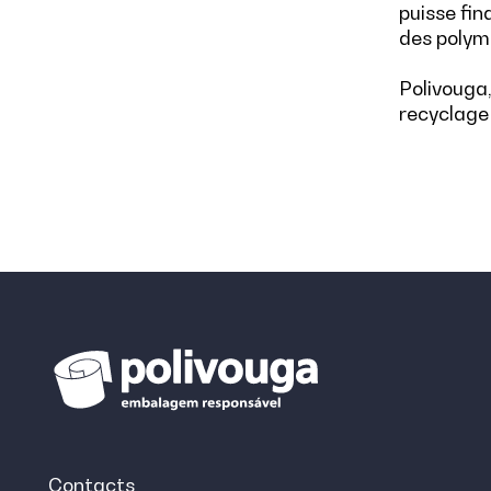
puisse fin
des polym
Polivouga,
recyclage
Contacts