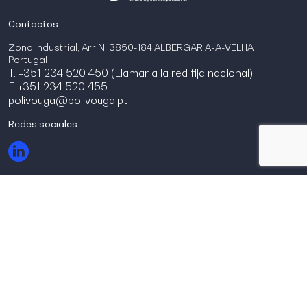
Contactos
Zona Industrial, Arr N, 3850-184 ALBERGARIA-A-VELHA
Portugal
T. +351 234 520 450 (Llamar a la red fija nacional)
F. +351 234 520 455
polivouga@polivouga.pt
Redes sociales
© Polivouga 2026.
Todos los derechos reservados
Términos de uso y privacidad
Canal de denuncias